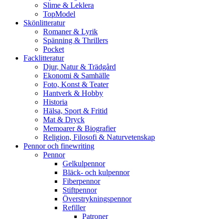
Slime & Leklera
TopModel
Skönlitteratur
Romaner & Lyrik
Spänning & Thrillers
Pocket
Facklitteratur
Djur, Natur & Trädgård
Ekonomi & Samhälle
Foto, Konst & Teater
Hantverk & Hobby
Historia
Hälsa, Sport & Fritid
Mat & Dryck
Memoarer & Biografier
Religion, Filosofi & Naturvetenskap
Pennor och finewriting
Pennor
Gelkulpennor
Bläck- och kulpennor
Fiberpennor
Stiftpennor
Överstrykningspennor
Refiller
Patroner