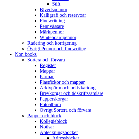
Stift
Blyertspennor
Kalligrafi och reservoar
Finewritning
Pennvässare
Märkpennor
Whiteboardpennor
Radering och korrigering
Övrigt Pennor och finewriting
Non books
Sortera och förvara
Register
Mappar
Pärmar
Plastfickor och mappar
Arkivpärm och arkivkartong
Brevkorgar och tidskriftssamlare
Papperskorgar
Fotoalbum
Övrigt Sortera och förvara
Papper och block
Kollegieblock
Notisar
Anteckningsböcker
Adressböcker