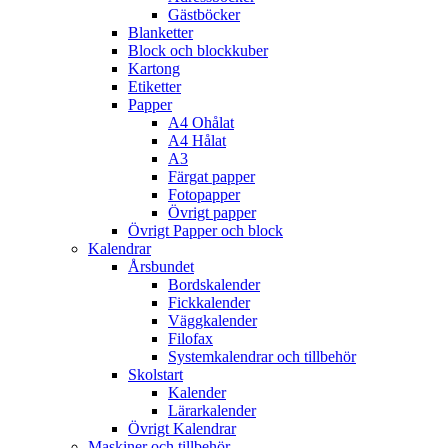
Gästböcker
Blanketter
Block och blockkuber
Kartong
Etiketter
Papper
A4 Ohålat
A4 Hålat
A3
Färgat papper
Fotopapper
Övrigt papper
Övrigt Papper och block
Kalendrar
Årsbundet
Bordskalender
Fickkalender
Väggkalender
Filofax
Systemkalendrar och tillbehör
Skolstart
Kalender
Lärarkalender
Övrigt Kalendrar
Maskiner och tillbehör