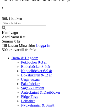
t
Sök i butiken
Kundvagn
Antal varor
0
st
Summa
0 kr
Till kassan
Mina sidor
Logga in
500 kr kvar till fri frakt.
Barn- & Ungdom
Pekböcker 0-3 år
Bilderböcker 3-6 år
Kapitelböcker 6-9 år
Bokslukaren 9-12 år
Unga vuxna
Faktaböcker
Saga & Present
Anteckning & Dagböcker
FidgetToys
Leksaker
Nyckelringar & Smått