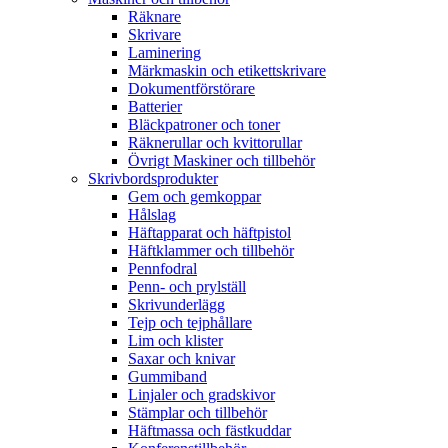
Räknare
Skrivare
Laminering
Märkmaskin och etikettskrivare
Dokumentförstörare
Batterier
Bläckpatroner och toner
Räknerullar och kvittorullar
Övrigt Maskiner och tillbehör
Skrivbordsprodukter
Gem och gemkoppar
Hålslag
Häftapparat och häftpistol
Häftklammer och tillbehör
Pennfodral
Penn- och prylställ
Skrivunderlägg
Tejp och tejphållare
Lim och klister
Saxar och knivar
Gummiband
Linjaler och gradskivor
Stämplar och tillbehör
Häftmassa och fästkuddar