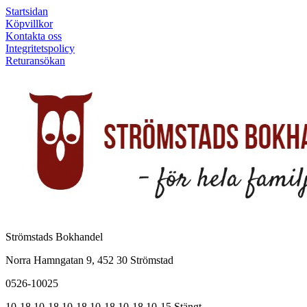
Startsidan
Köpvillkor
Kontakta oss
Integritetspolicy
Returansökan
Strömstads Bokhandel
Norra Hamngatan 9, 452 30 Strömstad
0526-10025
10-18
10-18
10-18
10-18
10-18
10-15
Stängt