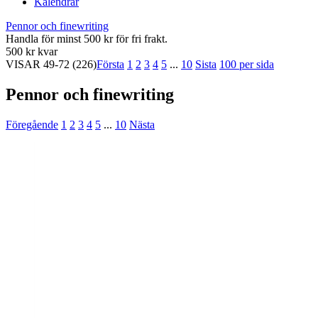
Kalendrar
Pennor och finewriting
Handla för minst 500 kr för fri frakt.
500 kr kvar
VISAR
49-72
(226)
Första
1
2
3
4
5
...
10
Sista
100 per sida
Pennor och finewriting
Föregående
1
2
3
4
5
...
10
Nästa