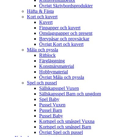
Konferenstillbehör
Övrigt Skrivbordsprodukter
Häfta & Fästa
Kort och kuvert
Kuvert
Finpapper och kuvert
Omslagspapper och present
Brevpåsar och provsäckar
Övrigt Kort och kuvert
Måla och pyssla
Ritblock
Färgläggning
Konstnärsmaterial
Hobbymaterial
Övrigt Måla och pyssla
Spel och pussel
Sällskapsspel Vuxen
Sällskapsspel Barn och ungdom
Spel Baby
Pussel Vuxen
Pussel Barn
Pussel Baby
Kortspel och småspel Vuxna
Kortspel och småspel Barn
Övrigt Spel och pussel