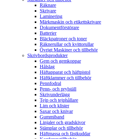
Räknare
Skrivare
Laminering
Märkmaskin och etikettskrivare
Dokumentförstörare
Batterier
Bläckpatroner och toner
Räknerullar och kvittorullar
Övrigt Maskiner och tillbehör
Skrivbordsprodukter
Gem och gemkoppar
Hålslag
Häftapparat och häftpistol
Häftklammer och tillbehör
Pennfodral
Penn- och prylställ
Skrivunderlägg
Tejp och tejphållare
Lim och klister
Saxar och knivar
Gummiband
Linjaler och gradskivor
Stämplar och tillbehör
Häftmassa och fästkuddar