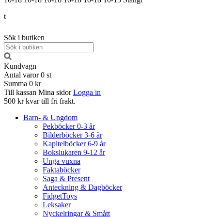
t
Sök i butiken
Kundvagn
Antal varor
0
st
Summa
0 kr
Till kassan
Mina sidor
Logga in
500 kr kvar till fri frakt.
Barn- & Ungdom
Pekböcker 0-3 år
Bilderböcker 3-6 år
Kapitelböcker 6-9 år
Bokslukaren 9-12 år
Unga vuxna
Faktaböcker
Saga & Present
Anteckning & Dagböcker
FidgetToys
Leksaker
Nyckelringar & Smått