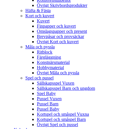
Konferenstillbehör
Övrigt Skrivbordsprodukter
Häfta & Fästa
Kort och kuvert
Kuvert
Finpapper och kuvert
Omslagspapper och present
Brevpåsar och provsäckar
Övrigt Kort och kuvert
Måla och pyssla
Ritblock
Färgläggning
Konstnärsmaterial
Hobbymaterial
Övrigt Måla och pyssla
Spel och pussel
Sällskapsspel Vuxen
Sällskapsspel Barn och ungdom
Spel Baby
Pussel Vuxen
Pussel Barn
Pussel Baby
Kortspel och småspel Vuxna
Kortspel och småspel Barn
Övrigt Spel och pussel