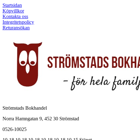
Startsidan
Köpvillkor
Kontakta oss
Integritetspolicy
Returansökan
Strömstads Bokhandel
Norra Hamngatan 9, 452 30 Strömstad
0526-10025
10-18
10-18
10-18
10-18
10-18
10-15
Stängt