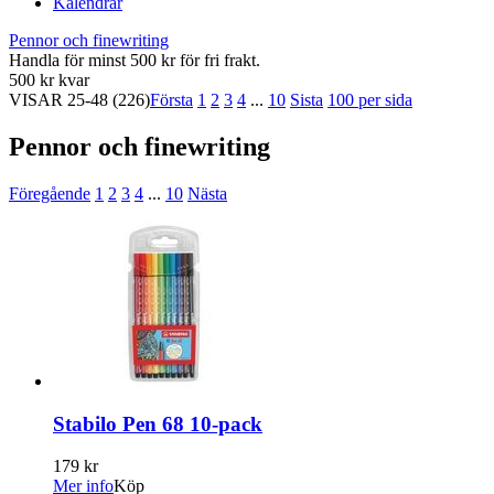
Kalendrar
Pennor och finewriting
Handla för minst 500 kr för fri frakt.
500 kr kvar
VISAR
25-48
(226)
Första
1
2
3
4
...
10
Sista
100 per sida
Pennor och finewriting
Föregående
1
2
3
4
...
10
Nästa
Stabilo Pen 68 10-pack
179 kr
Mer info
Köp