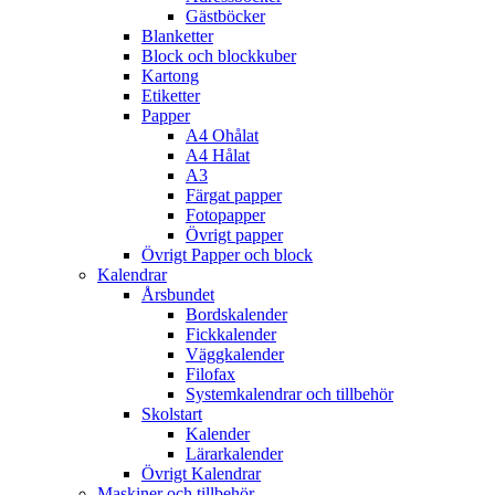
Gästböcker
Blanketter
Block och blockkuber
Kartong
Etiketter
Papper
A4 Ohålat
A4 Hålat
A3
Färgat papper
Fotopapper
Övrigt papper
Övrigt Papper och block
Kalendrar
Årsbundet
Bordskalender
Fickkalender
Väggkalender
Filofax
Systemkalendrar och tillbehör
Skolstart
Kalender
Lärarkalender
Övrigt Kalendrar
Maskiner och tillbehör