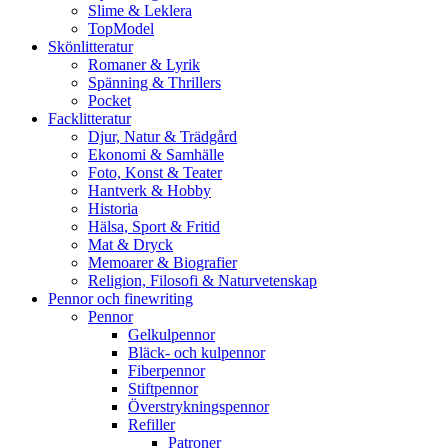
Slime & Leklera
TopModel
Skönlitteratur
Romaner & Lyrik
Spänning & Thrillers
Pocket
Facklitteratur
Djur, Natur & Trädgård
Ekonomi & Samhälle
Foto, Konst & Teater
Hantverk & Hobby
Historia
Hälsa, Sport & Fritid
Mat & Dryck
Memoarer & Biografier
Religion, Filosofi & Naturvetenskap
Pennor och finewriting
Pennor
Gelkulpennor
Bläck- och kulpennor
Fiberpennor
Stiftpennor
Överstrykningspennor
Refiller
Patroner