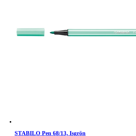
STABILO Pen 68/13, Isgrön