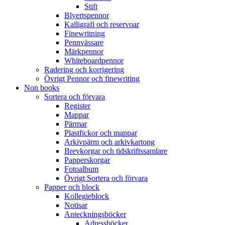
Stift
Blyertspennor
Kalligrafi och reservoar
Finewritning
Pennvässare
Märkpennor
Whiteboardpennor
Radering och korrigering
Övrigt Pennor och finewriting
Non books
Sortera och förvara
Register
Mappar
Pärmar
Plastfickor och mappar
Arkivpärm och arkivkartong
Brevkorgar och tidskriftssamlare
Papperskorgar
Fotoalbum
Övrigt Sortera och förvara
Papper och block
Kollegieblock
Notisar
Anteckningsböcker
Adressböcker