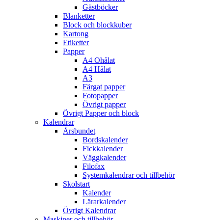
Gästböcker
Blanketter
Block och blockkuber
Kartong
Etiketter
Papper
A4 Ohålat
A4 Hålat
A3
Färgat papper
Fotopapper
Övrigt papper
Övrigt Papper och block
Kalendrar
Årsbundet
Bordskalender
Fickkalender
Väggkalender
Filofax
Systemkalendrar och tillbehör
Skolstart
Kalender
Lärarkalender
Övrigt Kalendrar
Maskiner och tillbehör