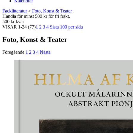
Kalendrar
Facklitteratur
>
Foto, Konst & Teater
Handla för minst 500 kr för fri frakt.
500 kr kvar
VISAR
1-24
(77)
1
2
3
4
Sista
100 per sida
Foto, Konst & Teater
Föregående
1
2
3
4
Nästa