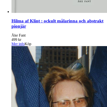
Hilma af Klint : ockult målarinna och abstrakt
pionjär
Åke Fant
499 kr
Mer info
Köp