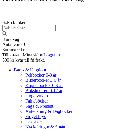
t
Sök i butiken
Kundvagn
Antal varor
0
st
Summa
0 kr
Till kassan
Mina sidor
Logga in
500 kr kvar till fri frakt.
Barn- & Ungdom
Pekböcker 0-3 år
Bilderböcker 3-6 år
Kapitelböcker 6-9 år
Bokslukaren 9-12 år
Unga vuxna
Faktaböcker
Saga & Present
Anteckning & Dagböcker
FidgetToys
Leksaker
Nyckelringar & Smått