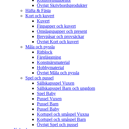
Konferenstillbehör
Övrigt Skrivbordsprodukter
Häfta & Fästa
Kort och kuvert
Kuvert
Finpapper och kuvert
Omslagspapper och present
Brevpåsar och provsäckar
Övrigt Kort och kuvert
Måla och pyssla
Ritblock
Färgläggning
Konstnärsmaterial
Hobbymaterial
Övrigt Måla och pyssla
Spel och pussel
Sällskapsspel Vuxen
Sällskapsspel Barn och ungdom
Spel Baby
Pussel Vuxen
Pussel Barn
Pussel Baby
Kortspel och småspel Vuxna
Kortspel och småspel Barn
Övrigt Spel och pussel