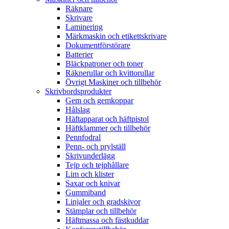
Räknare
Skrivare
Laminering
Märkmaskin och etikettskrivare
Dokumentförstörare
Batterier
Bläckpatroner och toner
Räknerullar och kvittorullar
Övrigt Maskiner och tillbehör
Skrivbordsprodukter
Gem och gemkoppar
Hålslag
Häftapparat och häftpistol
Häftklammer och tillbehör
Pennfodral
Penn- och prylställ
Skrivunderlägg
Tejp och tejphållare
Lim och klister
Saxar och knivar
Gummiband
Linjaler och gradskivor
Stämplar och tillbehör
Häftmassa och fästkuddar