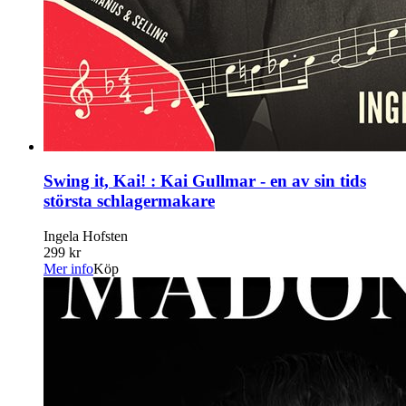
Swing it, Kai! : Kai Gullmar - en av sin tids
största schlagermakare
Ingela Hofsten
299 kr
Mer info
Köp