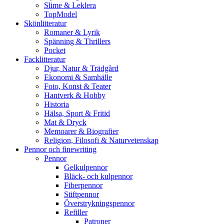
Slime & Leklera
TopModel
Skönlitteratur
Romaner & Lyrik
Spänning & Thrillers
Pocket
Facklitteratur
Djur, Natur & Trädgård
Ekonomi & Samhälle
Foto, Konst & Teater
Hantverk & Hobby
Historia
Hälsa, Sport & Fritid
Mat & Dryck
Memoarer & Biografier
Religion, Filosofi & Naturvetenskap
Pennor och finewriting
Pennor
Gelkulpennor
Bläck- och kulpennor
Fiberpennor
Stiftpennor
Överstrykningspennor
Refiller
Patroner