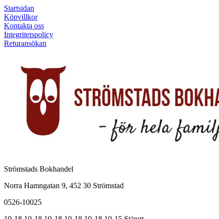
Startsidan
Köpvillkor
Kontakta oss
Integritetspolicy
Returansökan
Strömstads Bokhandel
Norra Hamngatan 9, 452 30 Strömstad
0526-10025
10-18
10-18
10-18
10-18
10-18
10-15
Stängt