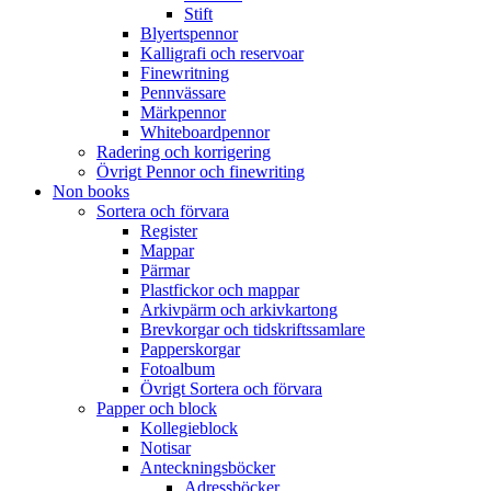
Stift
Blyertspennor
Kalligrafi och reservoar
Finewritning
Pennvässare
Märkpennor
Whiteboardpennor
Radering och korrigering
Övrigt Pennor och finewriting
Non books
Sortera och förvara
Register
Mappar
Pärmar
Plastfickor och mappar
Arkivpärm och arkivkartong
Brevkorgar och tidskriftssamlare
Papperskorgar
Fotoalbum
Övrigt Sortera och förvara
Papper och block
Kollegieblock
Notisar
Anteckningsböcker
Adressböcker