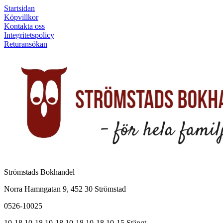
Startsidan
Köpvillkor
Kontakta oss
Integritetspolicy
Returansökan
Strömstads Bokhandel
Norra Hamngatan 9, 452 30 Strömstad
0526-10025
10-18
10-18
10-18
10-18
10-18
10-15
Stängt