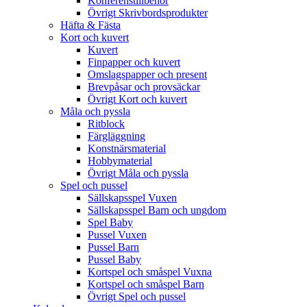
Konferenstillbehör
Övrigt Skrivbordsprodukter
Häfta & Fästa
Kort och kuvert
Kuvert
Finpapper och kuvert
Omslagspapper och present
Brevpåsar och provsäckar
Övrigt Kort och kuvert
Måla och pyssla
Ritblock
Färgläggning
Konstnärsmaterial
Hobbymaterial
Övrigt Måla och pyssla
Spel och pussel
Sällskapsspel Vuxen
Sällskapsspel Barn och ungdom
Spel Baby
Pussel Vuxen
Pussel Barn
Pussel Baby
Kortspel och småspel Vuxna
Kortspel och småspel Barn
Övrigt Spel och pussel