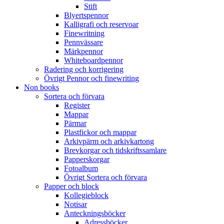
Stift
Blyertspennor
Kalligrafi och reservoar
Finewritning
Pennvässare
Märkpennor
Whiteboardpennor
Radering och korrigering
Övrigt Pennor och finewriting
Non books
Sortera och förvara
Register
Mappar
Pärmar
Plastfickor och mappar
Arkivpärm och arkivkartong
Brevkorgar och tidskriftssamlare
Papperskorgar
Fotoalbum
Övrigt Sortera och förvara
Papper och block
Kollegieblock
Notisar
Anteckningsböcker
Adressböcker