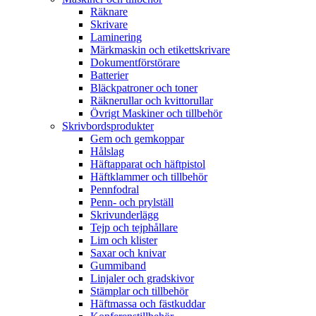
Räknare
Skrivare
Laminering
Märkmaskin och etikettskrivare
Dokumentförstörare
Batterier
Bläckpatroner och toner
Räknerullar och kvittorullar
Övrigt Maskiner och tillbehör
Skrivbordsprodukter
Gem och gemkoppar
Hålslag
Häftapparat och häftpistol
Häftklammer och tillbehör
Pennfodral
Penn- och prylställ
Skrivunderlägg
Tejp och tejphållare
Lim och klister
Saxar och knivar
Gummiband
Linjaler och gradskivor
Stämplar och tillbehör
Häftmassa och fästkuddar