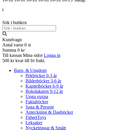
t
Sök i butiken
Kundvagn
Antal varor
0
st
Summa
0 kr
Till kassan
Mina sidor
Logga in
500 kr kvar till fri frakt.
Barn- & Ungdom
Pekböcker 0-3 år
Bilderböcker 3-6 år
Kapitelböcker 6-9 år
Bokslukaren 9-12 år
Unga vuxna
Faktaböcker
Saga & Present
Anteckning & Dagböcker
FidgetToys
Leksaker
Nyckelringar & Smått