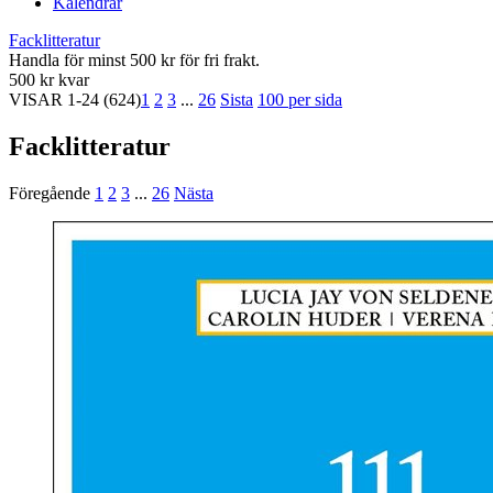
Kalendrar
Facklitteratur
Handla för minst 500 kr för fri frakt.
500 kr kvar
VISAR
1-24
(624)
1
2
3
...
26
Sista
100 per sida
Facklitteratur
Föregående
1
2
3
...
26
Nästa