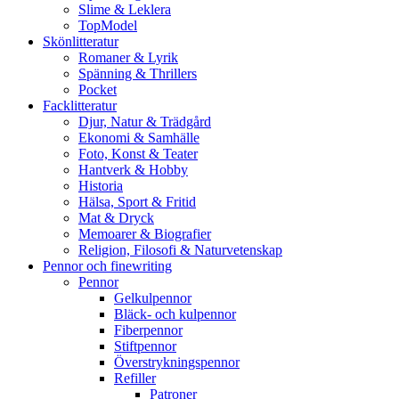
Slime & Leklera
TopModel
Skönlitteratur
Romaner & Lyrik
Spänning & Thrillers
Pocket
Facklitteratur
Djur, Natur & Trädgård
Ekonomi & Samhälle
Foto, Konst & Teater
Hantverk & Hobby
Historia
Hälsa, Sport & Fritid
Mat & Dryck
Memoarer & Biografier
Religion, Filosofi & Naturvetenskap
Pennor och finewriting
Pennor
Gelkulpennor
Bläck- och kulpennor
Fiberpennor
Stiftpennor
Överstrykningspennor
Refiller
Patroner