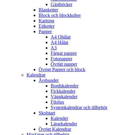
Gästböcker
Blanketter
Block och blockkuber
Kartong
Etiketter
Papper
A4 Ohålat
A4 Hålat
A3
Färgat papper
Fotopapper
Övrigt papper
Övrigt Papper och block
Kalendrar
Årsbundet
Bordskalender
Fickkalender
Väggkalender
Filofax
Systemkalendrar och tillbehör
Skolstart
Kalender
Lärarkalender
Övrigt Kalendrar
Maskiner och tillbehör