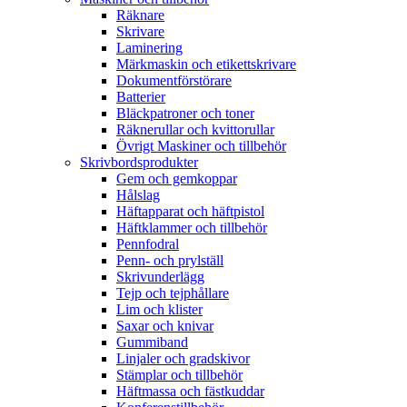
Räknare
Skrivare
Laminering
Märkmaskin och etikettskrivare
Dokumentförstörare
Batterier
Bläckpatroner och toner
Räknerullar och kvittorullar
Övrigt Maskiner och tillbehör
Skrivbordsprodukter
Gem och gemkoppar
Hålslag
Häftapparat och häftpistol
Häftklammer och tillbehör
Pennfodral
Penn- och prylställ
Skrivunderlägg
Tejp och tejphållare
Lim och klister
Saxar och knivar
Gummiband
Linjaler och gradskivor
Stämplar och tillbehör
Häftmassa och fästkuddar