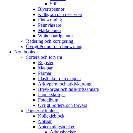
Stift
Blyertspennor
Kalligrafi och reservoar
Finewritning
Pennvässare
Märkpennor
Whiteboardpennor
Radering och korrigering
Övrigt Pennor och finewriting
Non books
Sortera och förvara
Register
Mappar
Pärmar
Plastfickor och mappar
Arkivpärm och arkivkartong
Brevkorgar och tidskriftssamlare
Papperskorgar
Fotoalbum
Övrigt Sortera och förvara
Papper och block
Kollegieblock
Notisar
Anteckningsböcker
Adressböcker