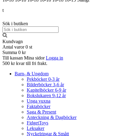
t
Sök i butiken
Kundvagn
Antal varor
0
st
Summa
0 kr
Till kassan
Mina sidor
Logga in
500 kr kvar till fri frakt.
Barn- & Ungdom
Pekböcker 0-3 år
Bilderböcker 3-6 år
Kapitelböcker 6-9 år
Bokslukaren 9-12 år
Unga vuxna
Faktaböcker
Saga & Present
Anteckning & Dagböcker
FidgetToys
Leksaker
Nyckelringar & Smått