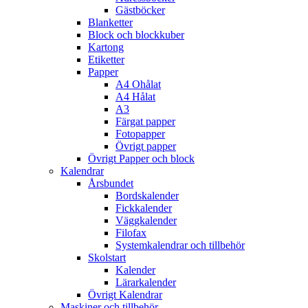
Gästböcker
Blanketter
Block och blockkuber
Kartong
Etiketter
Papper
A4 Ohålat
A4 Hålat
A3
Färgat papper
Fotopapper
Övrigt papper
Övrigt Papper och block
Kalendrar
Årsbundet
Bordskalender
Fickkalender
Väggkalender
Filofax
Systemkalendrar och tillbehör
Skolstart
Kalender
Lärarkalender
Övrigt Kalendrar
Maskiner och tillbehör