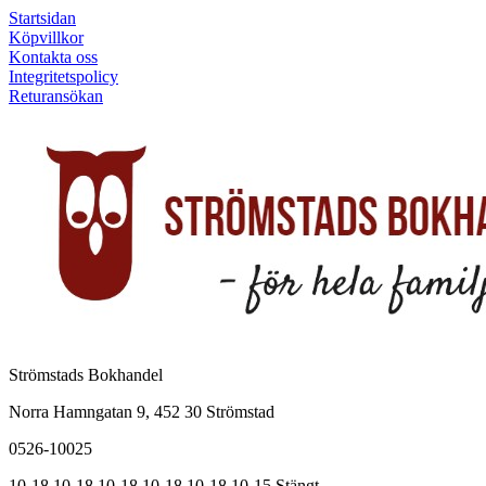
Startsidan
Köpvillkor
Kontakta oss
Integritetspolicy
Returansökan
Strömstads Bokhandel
Norra Hamngatan 9, 452 30 Strömstad
0526-10025
10-18
10-18
10-18
10-18
10-18
10-15
Stängt