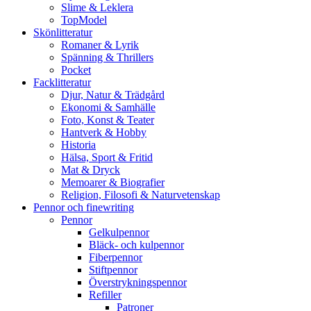
Slime & Leklera
TopModel
Skönlitteratur
Romaner & Lyrik
Spänning & Thrillers
Pocket
Facklitteratur
Djur, Natur & Trädgård
Ekonomi & Samhälle
Foto, Konst & Teater
Hantverk & Hobby
Historia
Hälsa, Sport & Fritid
Mat & Dryck
Memoarer & Biografier
Religion, Filosofi & Naturvetenskap
Pennor och finewriting
Pennor
Gelkulpennor
Bläck- och kulpennor
Fiberpennor
Stiftpennor
Överstrykningspennor
Refiller
Patroner