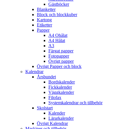
Gästböcker
Blanketter
Block och blockkuber
Kartong
Etiketter
Papper
A4 Ohålat
A4 Hålat
A3
Färgat papper
Fotopapper
Övrigt papper
Övrigt Papper och block
Kalendrar
Årsbundet
Bordskalender
Fickkalender
Väggkalender
Filofax
Systemkalendrar och tillbehör
Skolstart
Kalender
Lärarkalender
Övrigt Kalendrar
Maskiner och tillbehör