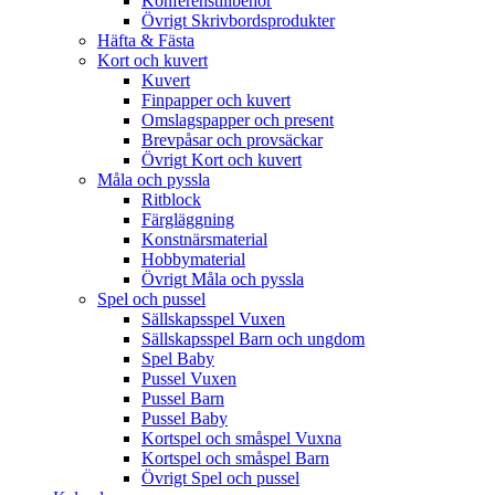
Konferenstillbehör
Övrigt Skrivbordsprodukter
Häfta & Fästa
Kort och kuvert
Kuvert
Finpapper och kuvert
Omslagspapper och present
Brevpåsar och provsäckar
Övrigt Kort och kuvert
Måla och pyssla
Ritblock
Färgläggning
Konstnärsmaterial
Hobbymaterial
Övrigt Måla och pyssla
Spel och pussel
Sällskapsspel Vuxen
Sällskapsspel Barn och ungdom
Spel Baby
Pussel Vuxen
Pussel Barn
Pussel Baby
Kortspel och småspel Vuxna
Kortspel och småspel Barn
Övrigt Spel och pussel