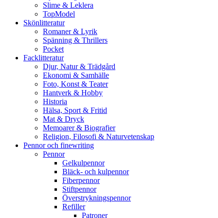
Slime & Leklera
TopModel
Skönlitteratur
Romaner & Lyrik
Spänning & Thrillers
Pocket
Facklitteratur
Djur, Natur & Trädgård
Ekonomi & Samhälle
Foto, Konst & Teater
Hantverk & Hobby
Historia
Hälsa, Sport & Fritid
Mat & Dryck
Memoarer & Biografier
Religion, Filosofi & Naturvetenskap
Pennor och finewriting
Pennor
Gelkulpennor
Bläck- och kulpennor
Fiberpennor
Stiftpennor
Överstrykningspennor
Refiller
Patroner