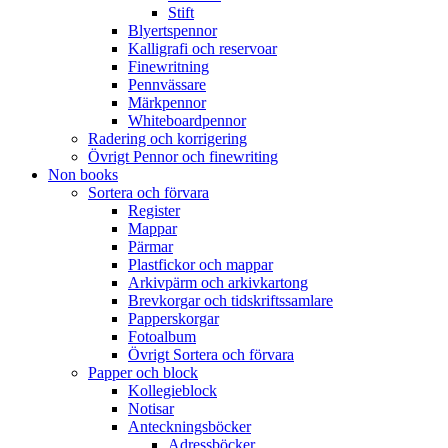
Stift
Blyertspennor
Kalligrafi och reservoar
Finewritning
Pennvässare
Märkpennor
Whiteboardpennor
Radering och korrigering
Övrigt Pennor och finewriting
Non books
Sortera och förvara
Register
Mappar
Pärmar
Plastfickor och mappar
Arkivpärm och arkivkartong
Brevkorgar och tidskriftssamlare
Papperskorgar
Fotoalbum
Övrigt Sortera och förvara
Papper och block
Kollegieblock
Notisar
Anteckningsböcker
Adressböcker