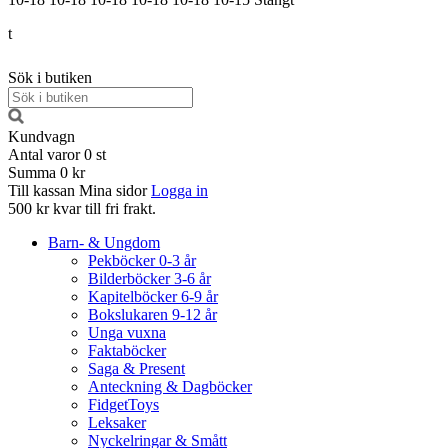
t
Sök i butiken
Kundvagn
Antal varor
0
st
Summa
0 kr
Till kassan
Mina sidor
Logga in
500 kr kvar till fri frakt.
Barn- & Ungdom
Pekböcker 0-3 år
Bilderböcker 3-6 år
Kapitelböcker 6-9 år
Bokslukaren 9-12 år
Unga vuxna
Faktaböcker
Saga & Present
Anteckning & Dagböcker
FidgetToys
Leksaker
Nyckelringar & Smått