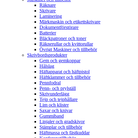
Räknare
Skrivare
Laminering
Märkmaskin och etikettskrivare
Dokumentförstörare
Batterier
Bläckpatroner och toner
Räknerullar och kvittorullar
Övrigt Maskiner och tillbehör
Skrivbordsprodukter
Gem och gemkoppar
Hålslag
Häftapparat och häftpistol
Häftklammer och tillbehör
Pennfodral
Penn- och prylställ
Skrivunderlägg
Tejp och tejphållare
Lim och klister
Saxar och knivar
Gummiband
Linjaler och gradskivor
Stämplar och tillbehör
Häftmassa och fästkuddar