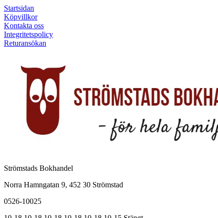
Startsidan
Köpvillkor
Kontakta oss
Integritetspolicy
Returansökan
Strömstads Bokhandel
Norra Hamngatan 9, 452 30 Strömstad
0526-10025
10-18
10-18
10-18
10-18
10-18
10-15
Stängt