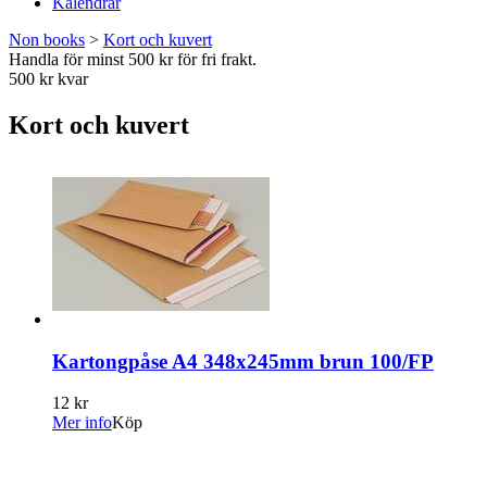
Kalendrar
Non books
>
Kort och kuvert
Handla för minst 500 kr för fri frakt.
500 kr kvar
Kort och kuvert
Kartongpåse A4 348x245mm brun 100/FP
12 kr
Mer info
Köp