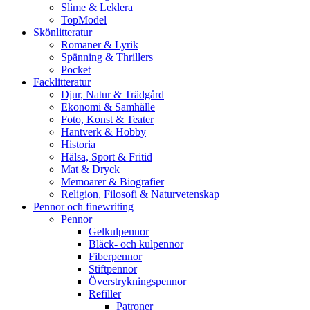
Slime & Leklera
TopModel
Skönlitteratur
Romaner & Lyrik
Spänning & Thrillers
Pocket
Facklitteratur
Djur, Natur & Trädgård
Ekonomi & Samhälle
Foto, Konst & Teater
Hantverk & Hobby
Historia
Hälsa, Sport & Fritid
Mat & Dryck
Memoarer & Biografier
Religion, Filosofi & Naturvetenskap
Pennor och finewriting
Pennor
Gelkulpennor
Bläck- och kulpennor
Fiberpennor
Stiftpennor
Överstrykningspennor
Refiller
Patroner