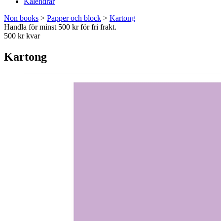
Kalendrar
Non books
>
Papper och block
>
Kartong
Handla för minst 500 kr för fri frakt.
500 kr kvar
Kartong