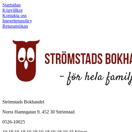
Startsidan
Köpvillkor
Kontakta oss
Integritetspolicy
Returansökan
Strömstads Bokhandel
Norra Hamngatan 9, 452 30 Strömstad
0526-10025
10-18
10-18
10-18
10-18
10-18
10-15
Stängt