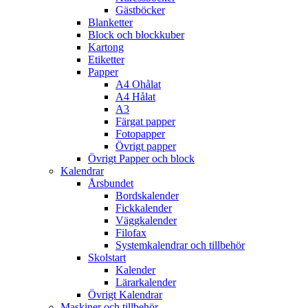
Gästböcker
Blanketter
Block och blockkuber
Kartong
Etiketter
Papper
A4 Ohålat
A4 Hålat
A3
Färgat papper
Fotopapper
Övrigt papper
Övrigt Papper och block
Kalendrar
Årsbundet
Bordskalender
Fickkalender
Väggkalender
Filofax
Systemkalendrar och tillbehör
Skolstart
Kalender
Lärarkalender
Övrigt Kalendrar
Maskiner och tillbehör