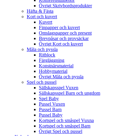
Konferenstillbehör
Övrigt Skrivbordsprodukter
Häfta & Fästa
Kort och kuvert
Kuvert
Finpapper och kuvert
Omslagspapper och present
Brevpåsar och provsäckar
Övrigt Kort och kuvert
Måla och pyssla
Ritblock
Färgläggning
Konstnärsmaterial
Hobbymaterial
Övrigt Måla och pyssla
Spel och pussel
Sällskapsspel Vuxen
Sällskapsspel Barn och ungdom
Spel Baby
Pussel Vuxen
Pussel Barn
Pussel Baby
Kortspel och småspel Vuxna
Kortspel och småspel Barn
Övrigt Spel och pussel