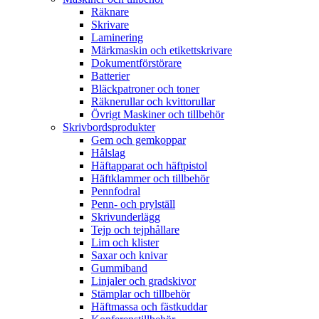
Räknare
Skrivare
Laminering
Märkmaskin och etikettskrivare
Dokumentförstörare
Batterier
Bläckpatroner och toner
Räknerullar och kvittorullar
Övrigt Maskiner och tillbehör
Skrivbordsprodukter
Gem och gemkoppar
Hålslag
Häftapparat och häftpistol
Häftklammer och tillbehör
Pennfodral
Penn- och prylställ
Skrivunderlägg
Tejp och tejphållare
Lim och klister
Saxar och knivar
Gummiband
Linjaler och gradskivor
Stämplar och tillbehör
Häftmassa och fästkuddar