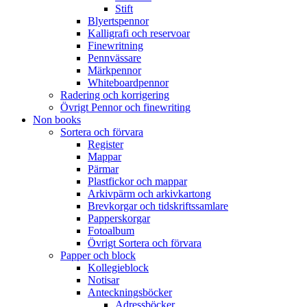
Stift
Blyertspennor
Kalligrafi och reservoar
Finewritning
Pennvässare
Märkpennor
Whiteboardpennor
Radering och korrigering
Övrigt Pennor och finewriting
Non books
Sortera och förvara
Register
Mappar
Pärmar
Plastfickor och mappar
Arkivpärm och arkivkartong
Brevkorgar och tidskriftssamlare
Papperskorgar
Fotoalbum
Övrigt Sortera och förvara
Papper och block
Kollegieblock
Notisar
Anteckningsböcker
Adressböcker