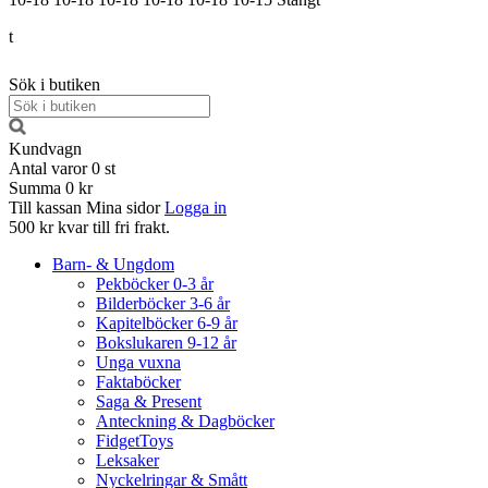
t
Sök i butiken
Kundvagn
Antal varor
0
st
Summa
0 kr
Till kassan
Mina sidor
Logga in
500 kr kvar till fri frakt.
Barn- & Ungdom
Pekböcker 0-3 år
Bilderböcker 3-6 år
Kapitelböcker 6-9 år
Bokslukaren 9-12 år
Unga vuxna
Faktaböcker
Saga & Present
Anteckning & Dagböcker
FidgetToys
Leksaker
Nyckelringar & Smått