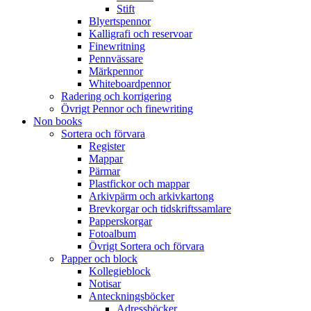
Stift
Blyertspennor
Kalligrafi och reservoar
Finewritning
Pennvässare
Märkpennor
Whiteboardpennor
Radering och korrigering
Övrigt Pennor och finewriting
Non books
Sortera och förvara
Register
Mappar
Pärmar
Plastfickor och mappar
Arkivpärm och arkivkartong
Brevkorgar och tidskriftssamlare
Papperskorgar
Fotoalbum
Övrigt Sortera och förvara
Papper och block
Kollegieblock
Notisar
Anteckningsböcker
Adressböcker