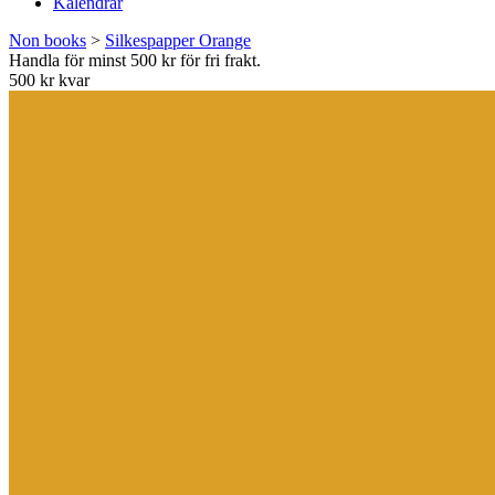
Kalendrar
Non books
>
Silkespapper Orange
Handla för minst 500 kr för fri frakt.
500 kr kvar