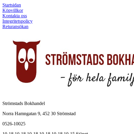
Startsidan
Köpvillkor
Kontakta oss
Integritetspolicy
Returansökan
Strömstads Bokhandel
Norra Hamngatan 9, 452 30 Strömstad
0526-10025
10-18
10-18
10-18
10-18
10-18
10-15
Stängt