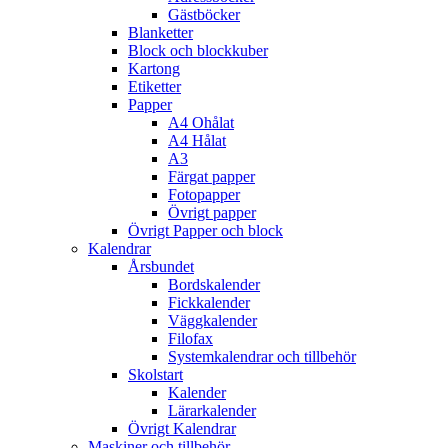
Gästböcker
Blanketter
Block och blockkuber
Kartong
Etiketter
Papper
A4 Ohålat
A4 Hålat
A3
Färgat papper
Fotopapper
Övrigt papper
Övrigt Papper och block
Kalendrar
Årsbundet
Bordskalender
Fickkalender
Väggkalender
Filofax
Systemkalendrar och tillbehör
Skolstart
Kalender
Lärarkalender
Övrigt Kalendrar
Maskiner och tillbehör