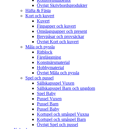
Konferenstillbehör
Övrigt Skrivbordsprodukter
Häfta & Fästa
Kort och kuvert
Kuvert
Finpapper och kuvert
Omslagspapper och present
Brevpåsar och provsäckar
Övrigt Kort och kuvert
Måla och pyssla
Ritblock
Färgläggning
Konstnärsmaterial
Hobbymaterial
Övrigt Måla och pyssla
Spel och pussel
Sällskapsspel Vuxen
Sällskapsspel Barn och ungdom
Spel Baby
Pussel Vuxen
Pussel Barn
Pussel Baby
Kortspel och småspel Vuxna
Kortspel och småspel Barn
Övrigt Spel och pussel