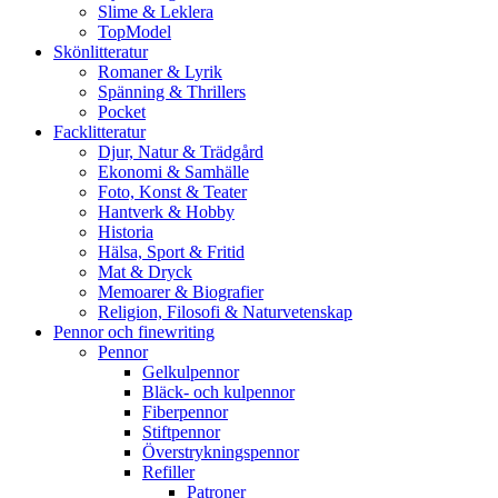
Slime & Leklera
TopModel
Skönlitteratur
Romaner & Lyrik
Spänning & Thrillers
Pocket
Facklitteratur
Djur, Natur & Trädgård
Ekonomi & Samhälle
Foto, Konst & Teater
Hantverk & Hobby
Historia
Hälsa, Sport & Fritid
Mat & Dryck
Memoarer & Biografier
Religion, Filosofi & Naturvetenskap
Pennor och finewriting
Pennor
Gelkulpennor
Bläck- och kulpennor
Fiberpennor
Stiftpennor
Överstrykningspennor
Refiller
Patroner