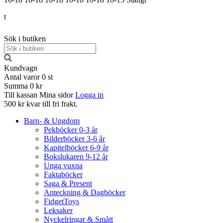
t
Sök i butiken
Kundvagn
Antal varor
0
st
Summa
0 kr
Till kassan
Mina sidor
Logga in
500 kr kvar till fri frakt.
Barn- & Ungdom
Pekböcker 0-3 år
Bilderböcker 3-6 år
Kapitelböcker 6-9 år
Bokslukaren 9-12 år
Unga vuxna
Faktaböcker
Saga & Present
Anteckning & Dagböcker
FidgetToys
Leksaker
Nyckelringar & Smått