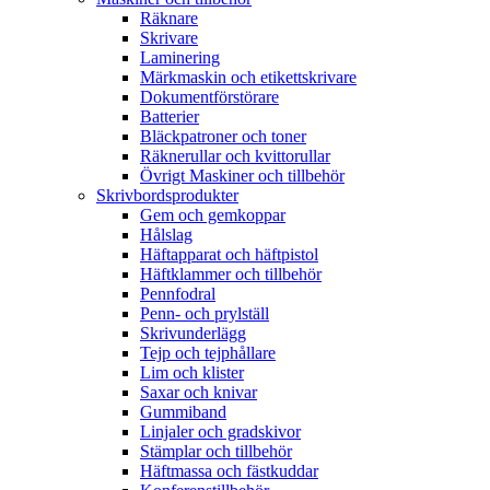
Räknare
Skrivare
Laminering
Märkmaskin och etikettskrivare
Dokumentförstörare
Batterier
Bläckpatroner och toner
Räknerullar och kvittorullar
Övrigt Maskiner och tillbehör
Skrivbordsprodukter
Gem och gemkoppar
Hålslag
Häftapparat och häftpistol
Häftklammer och tillbehör
Pennfodral
Penn- och prylställ
Skrivunderlägg
Tejp och tejphållare
Lim och klister
Saxar och knivar
Gummiband
Linjaler och gradskivor
Stämplar och tillbehör
Häftmassa och fästkuddar