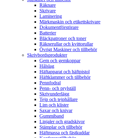
Räknare
Skrivare
Laminering
Märkmaskin och etikettskrivare
Dokumentförstörare
Batterier
Bläckpatroner och toner
Räknerullar och kvittorullar
Övrigt Maskiner och tillbehör
Skrivbordsprodukter
Gem och gemkoppar
Hålslag
Häftapparat och häftpistol
Häftklammer och tillbehör
Pennfodral
Penn- och prylställ
Skrivunderlägg
Tejp och tejphållare
Lim och klister
Saxar och knivar
Gummiband
Linjaler och gradskivor
Stämplar och tillbehör
Häftmassa och fästkuddar