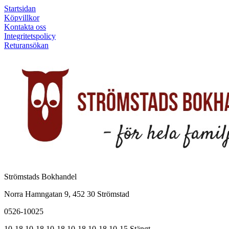
Startsidan
Köpvillkor
Kontakta oss
Integritetspolicy
Returansökan
Strömstads Bokhandel
Norra Hamngatan 9, 452 30 Strömstad
0526-10025
10-18
10-18
10-18
10-18
10-18
10-15
Stängt