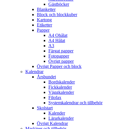
Gästböcker
Blanketter
Block och blockkuber
Kartong
Etiketter
Papper
A4 Ohålat
A4 Hålat
A3
Färgat papper
Fotopapper
Övrigt papper
Övrigt Papper och block
Kalendrar
Årsbundet
Bordskalender
Fickkalender
Väggkalender
Filofax
Systemkalendrar och tillbehör
Skolstart
Kalender
Lärarkalender
Övrigt Kalendrar
Maskiner och tillbehör