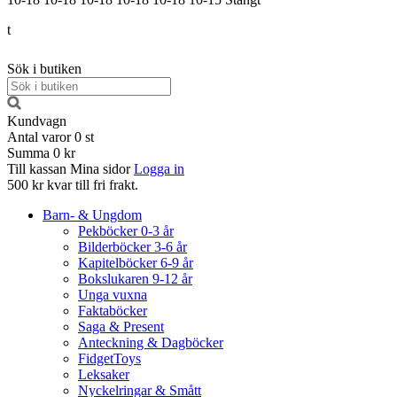
t
Sök i butiken
Kundvagn
Antal varor
0
st
Summa
0 kr
Till kassan
Mina sidor
Logga in
500 kr kvar till fri frakt.
Barn- & Ungdom
Pekböcker 0-3 år
Bilderböcker 3-6 år
Kapitelböcker 6-9 år
Bokslukaren 9-12 år
Unga vuxna
Faktaböcker
Saga & Present
Anteckning & Dagböcker
FidgetToys
Leksaker
Nyckelringar & Smått