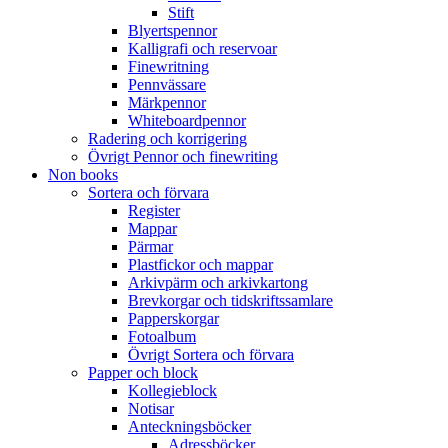
Stift
Blyertspennor
Kalligrafi och reservoar
Finewritning
Pennvässare
Märkpennor
Whiteboardpennor
Radering och korrigering
Övrigt Pennor och finewriting
Non books
Sortera och förvara
Register
Mappar
Pärmar
Plastfickor och mappar
Arkivpärm och arkivkartong
Brevkorgar och tidskriftssamlare
Papperskorgar
Fotoalbum
Övrigt Sortera och förvara
Papper och block
Kollegieblock
Notisar
Anteckningsböcker
Adressböcker