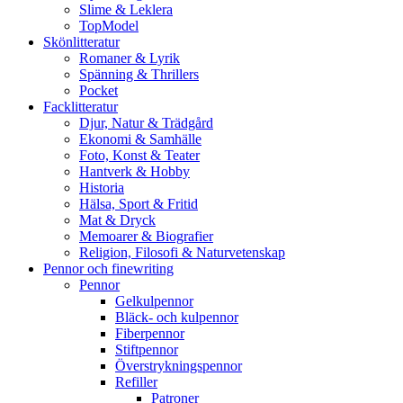
Slime & Leklera
TopModel
Skönlitteratur
Romaner & Lyrik
Spänning & Thrillers
Pocket
Facklitteratur
Djur, Natur & Trädgård
Ekonomi & Samhälle
Foto, Konst & Teater
Hantverk & Hobby
Historia
Hälsa, Sport & Fritid
Mat & Dryck
Memoarer & Biografier
Religion, Filosofi & Naturvetenskap
Pennor och finewriting
Pennor
Gelkulpennor
Bläck- och kulpennor
Fiberpennor
Stiftpennor
Överstrykningspennor
Refiller
Patroner