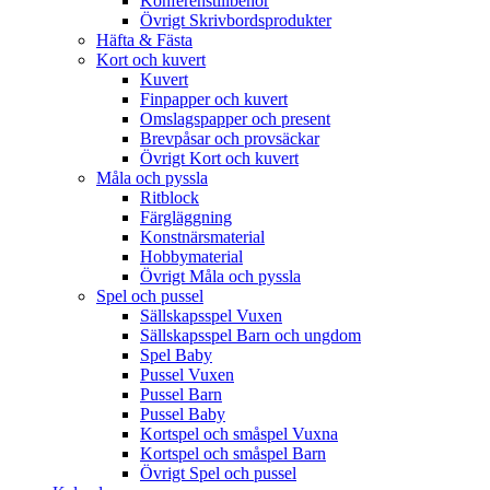
Konferenstillbehör
Övrigt Skrivbordsprodukter
Häfta & Fästa
Kort och kuvert
Kuvert
Finpapper och kuvert
Omslagspapper och present
Brevpåsar och provsäckar
Övrigt Kort och kuvert
Måla och pyssla
Ritblock
Färgläggning
Konstnärsmaterial
Hobbymaterial
Övrigt Måla och pyssla
Spel och pussel
Sällskapsspel Vuxen
Sällskapsspel Barn och ungdom
Spel Baby
Pussel Vuxen
Pussel Barn
Pussel Baby
Kortspel och småspel Vuxna
Kortspel och småspel Barn
Övrigt Spel och pussel