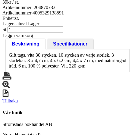
39
kr
/ st.
Artikelnummer: 204870733
Artikelnummer:
4005329138591
Enhet:
st.
Lagerstatus:
I Lager
St:
Lägg i varukorg
Beskrivning
Specifikationer
Gift tags, vita 30 stycken, 10 stycken av varje storlek, 3
storlekar: 3 x 4,7 cm, 4 x 6,2 cm, 4,4 x 7 cm, med naturfärgad
tråd, 6 m, 100 % polyester. Vit, 220 gsm
Tillbaka
Vår butik
Strömstads bokhandel AB
Norra Hamngatan 9