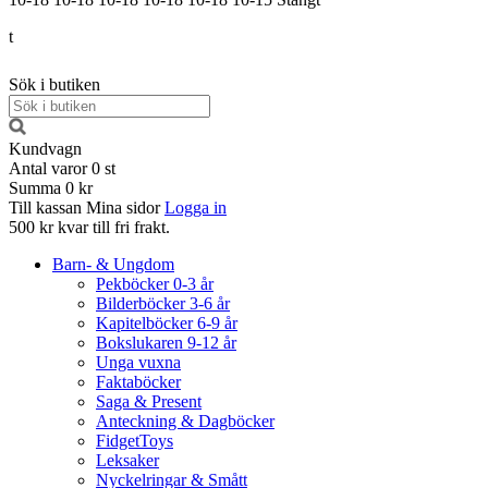
t
Sök i butiken
Kundvagn
Antal varor
0
st
Summa
0 kr
Till kassan
Mina sidor
Logga in
500 kr kvar till fri frakt.
Barn- & Ungdom
Pekböcker 0-3 år
Bilderböcker 3-6 år
Kapitelböcker 6-9 år
Bokslukaren 9-12 år
Unga vuxna
Faktaböcker
Saga & Present
Anteckning & Dagböcker
FidgetToys
Leksaker
Nyckelringar & Smått