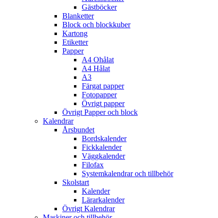
Gästböcker
Blanketter
Block och blockkuber
Kartong
Etiketter
Papper
A4 Ohålat
A4 Hålat
A3
Färgat papper
Fotopapper
Övrigt papper
Övrigt Papper och block
Kalendrar
Årsbundet
Bordskalender
Fickkalender
Väggkalender
Filofax
Systemkalendrar och tillbehör
Skolstart
Kalender
Lärarkalender
Övrigt Kalendrar
Maskiner och tillbehör