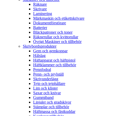
Räknare
Skrivare
Laminering
Märkmaskin och etikettskrivare
Dokumentförstörare
Batterier
Bläckpatroner och toner
Räknerullar och kvittorullar
Övrigt Maskiner och tillbehör
Skrivbordsprodukter
Gem och gemkoppar
Hålslag
Häftapparat och häftpistol
Häftklammer och tillbehör
Pennfodral
Penn- och prylställ
Skrivunderlägg
Tejp och tejphållare
Lim och klister
Saxar och knivar
Gummiband
Linjaler och gradskivor
Stämplar och tillbehör
Häftmassa och fästkuddar