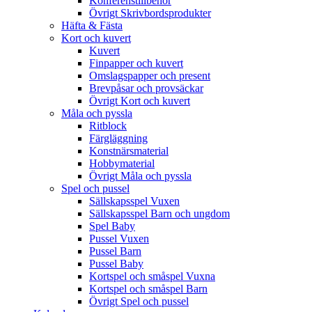
Konferenstillbehör
Övrigt Skrivbordsprodukter
Häfta & Fästa
Kort och kuvert
Kuvert
Finpapper och kuvert
Omslagspapper och present
Brevpåsar och provsäckar
Övrigt Kort och kuvert
Måla och pyssla
Ritblock
Färgläggning
Konstnärsmaterial
Hobbymaterial
Övrigt Måla och pyssla
Spel och pussel
Sällskapsspel Vuxen
Sällskapsspel Barn och ungdom
Spel Baby
Pussel Vuxen
Pussel Barn
Pussel Baby
Kortspel och småspel Vuxna
Kortspel och småspel Barn
Övrigt Spel och pussel