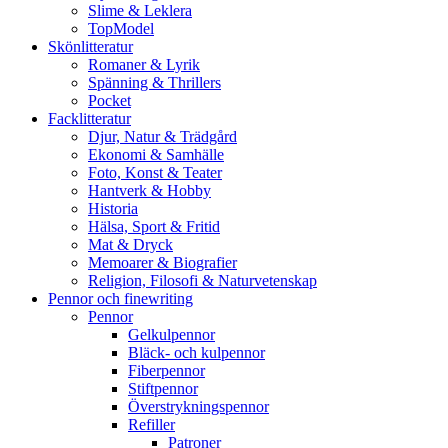
Slime & Leklera
TopModel
Skönlitteratur
Romaner & Lyrik
Spänning & Thrillers
Pocket
Facklitteratur
Djur, Natur & Trädgård
Ekonomi & Samhälle
Foto, Konst & Teater
Hantverk & Hobby
Historia
Hälsa, Sport & Fritid
Mat & Dryck
Memoarer & Biografier
Religion, Filosofi & Naturvetenskap
Pennor och finewriting
Pennor
Gelkulpennor
Bläck- och kulpennor
Fiberpennor
Stiftpennor
Överstrykningspennor
Refiller
Patroner