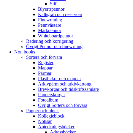
Stift
Blyertspennor
Kalligrafi och reservoar
Finewritning
Pennvässare
Märkpennor
Whiteboardpennor
Radering och korrigering
Övrigt Pennor och finewriting
Non books
Sortera och förvara
Register
Mappar
Pärmar
Plastfickor och mappar
Arkivpärm och arkivkartong
Brevkorgar och tidskriftssamlare
Papperskorgar
Fotoalbum
Övrigt Sortera och förvara
Papper och block
Kollegieblock
Notisar
Anteckningsböcker
Adressböcker