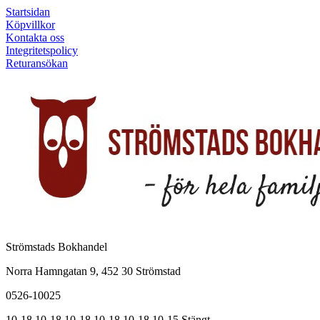
Startsidan
Köpvillkor
Kontakta oss
Integritetspolicy
Returansökan
Strömstads Bokhandel
Norra Hamngatan 9, 452 30 Strömstad
0526-10025
10-18
10-18
10-18
10-18
10-18
10-15
Stängt