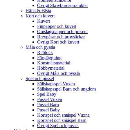
Konferenstillbehör
Övrigt Skrivbordsprodukter
Häfta & Fästa
Kort och kuvert
Kuvert
Finpapper och kuvert
Omslagspapper och present
Brevpåsar och provsäckar
Övrigt Kort och kuvert
Måla och pyssla
Ritblock
Färgläggning
Konstnärsmaterial
Hobbymaterial
Övrigt Måla och pyssla
Spel och pussel
Sällskapsspel Vuxen
Sällskapsspel Barn och ungdom
Spel Baby
Pussel Vuxen
Pussel Barn
Pussel Baby
Kortspel och småspel Vuxna
Kortspel och småspel Barn
Övrigt Spel och pussel