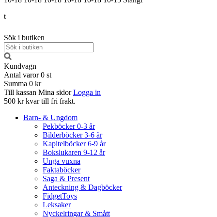
t
Sök i butiken
Kundvagn
Antal varor
0
st
Summa
0 kr
Till kassan
Mina sidor
Logga in
500 kr kvar till fri frakt.
Barn- & Ungdom
Pekböcker 0-3 år
Bilderböcker 3-6 år
Kapitelböcker 6-9 år
Bokslukaren 9-12 år
Unga vuxna
Faktaböcker
Saga & Present
Anteckning & Dagböcker
FidgetToys
Leksaker
Nyckelringar & Smått