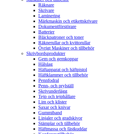
Räknare
Skrivare
Laminering
Märkmaskin och etikettskrivare
Dokumentförstörare
Batterier
Bläckpatroner och toner
Räknerullar och kvittorullar
Övrigt Maskiner och tillbehör
Skrivbordsprodukter
Gem och gemkoppar
Hålslag
Häftapparat och häftpistol
Häftklammer och tillbehör
Pennfodral
Penn- och prylställ
Skrivunderlägg
Tejp och tejphållare
Lim och klister
Saxar och knivar
Gummiband
Linjaler och gradskivor
Stämplar och tillbehör
Häftmassa och fästkuddar