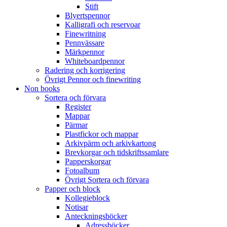
Stift
Blyertspennor
Kalligrafi och reservoar
Finewritning
Pennvässare
Märkpennor
Whiteboardpennor
Radering och korrigering
Övrigt Pennor och finewriting
Non books
Sortera och förvara
Register
Mappar
Pärmar
Plastfickor och mappar
Arkivpärm och arkivkartong
Brevkorgar och tidskriftssamlare
Papperskorgar
Fotoalbum
Övrigt Sortera och förvara
Papper och block
Kollegieblock
Notisar
Anteckningsböcker
Adressböcker