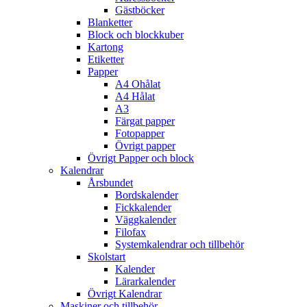
Gästböcker
Blanketter
Block och blockkuber
Kartong
Etiketter
Papper
A4 Ohålat
A4 Hålat
A3
Färgat papper
Fotopapper
Övrigt papper
Övrigt Papper och block
Kalendrar
Årsbundet
Bordskalender
Fickkalender
Väggkalender
Filofax
Systemkalendrar och tillbehör
Skolstart
Kalender
Lärarkalender
Övrigt Kalendrar
Maskiner och tillbehör