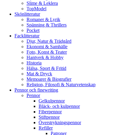
Slime & Leklera
TopModel
Skönlitteratur
Romaner & Lyrik
Spänning & Thrillers
Pocket
Facklitteratur
Djur, Natur & Trädgård
Ekonomi & Samhälle
Foto, Konst & Teater
Hantverk & Hobby
Historia
Hälsa, Sport & Fritid
Mat & Dryck
Memoarer & Biografier
Religion, Filosofi & Naturvetenskap
Pennor och finewriting
Pennor
Gelkulpennor
Bläck- och kulpennor
Fiberpennor
Stiftpennor
Överstrykningspennor
Refiller
Patroner