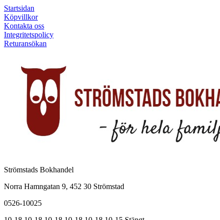
Startsidan
Köpvillkor
Kontakta oss
Integritetspolicy
Returansökan
Strömstads Bokhandel
Norra Hamngatan 9, 452 30 Strömstad
0526-10025
10-18
10-18
10-18
10-18
10-18
10-15
Stängt