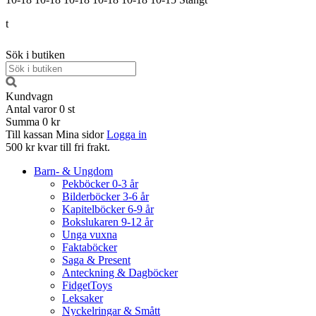
t
Sök i butiken
Kundvagn
Antal varor
0
st
Summa
0 kr
Till kassan
Mina sidor
Logga in
500 kr kvar till fri frakt.
Barn- & Ungdom
Pekböcker 0-3 år
Bilderböcker 3-6 år
Kapitelböcker 6-9 år
Bokslukaren 9-12 år
Unga vuxna
Faktaböcker
Saga & Present
Anteckning & Dagböcker
FidgetToys
Leksaker
Nyckelringar & Smått