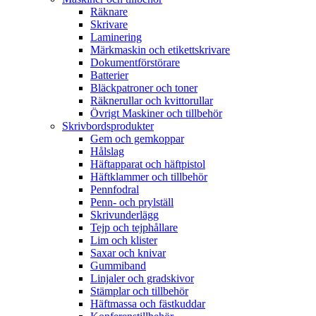
Räknare
Skrivare
Laminering
Märkmaskin och etikettskrivare
Dokumentförstörare
Batterier
Bläckpatroner och toner
Räknerullar och kvittorullar
Övrigt Maskiner och tillbehör
Skrivbordsprodukter
Gem och gemkoppar
Hålslag
Häftapparat och häftpistol
Häftklammer och tillbehör
Pennfodral
Penn- och prylställ
Skrivunderlägg
Tejp och tejphållare
Lim och klister
Saxar och knivar
Gummiband
Linjaler och gradskivor
Stämplar och tillbehör
Häftmassa och fästkuddar