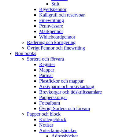
Stift
Blyertspennor
Kalligrafi och reservoar
Finewritning
Pennvässare
Märkpennor
Whiteboardpennor
Radering och korrigering
Övrigt Pennor och finewriting
Non books
Sortera och förvara
Register
Mappar
Pärmar
Plastfickor och mappar
Arkivpärm och arkivkartong
Brevkorgar och tidskriftssamlare
Papperskorgar
Fotoalbum
Övrigt Sortera och förvara
Papper och block
Kollegieblock
Notisar
Anteckningsböcker
Adressböcker