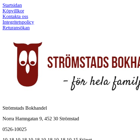
Startsidan
Köpvillkor
Kontakta oss
Integritetspolicy
Returansökan
Strömstads Bokhandel
Norra Hamngatan 9, 452 30 Strömstad
0526-10025
10-18
10-18
10-18
10-18
10-18
10-15
Stängt