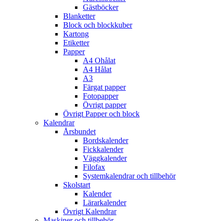
Gästböcker
Blanketter
Block och blockkuber
Kartong
Etiketter
Papper
A4 Ohålat
A4 Hålat
A3
Färgat papper
Fotopapper
Övrigt papper
Övrigt Papper och block
Kalendrar
Årsbundet
Bordskalender
Fickkalender
Väggkalender
Filofax
Systemkalendrar och tillbehör
Skolstart
Kalender
Lärarkalender
Övrigt Kalendrar
Maskiner och tillbehör