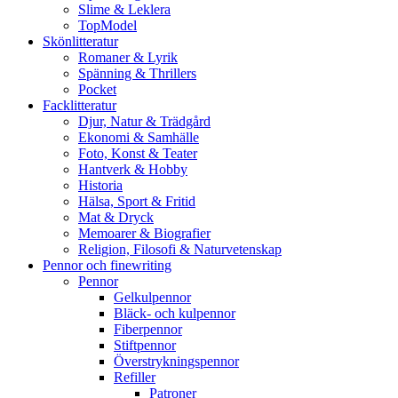
Slime & Leklera
TopModel
Skönlitteratur
Romaner & Lyrik
Spänning & Thrillers
Pocket
Facklitteratur
Djur, Natur & Trädgård
Ekonomi & Samhälle
Foto, Konst & Teater
Hantverk & Hobby
Historia
Hälsa, Sport & Fritid
Mat & Dryck
Memoarer & Biografier
Religion, Filosofi & Naturvetenskap
Pennor och finewriting
Pennor
Gelkulpennor
Bläck- och kulpennor
Fiberpennor
Stiftpennor
Överstrykningspennor
Refiller
Patroner