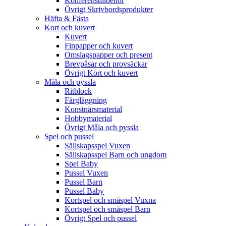
Konferenstillbehör
Övrigt Skrivbordsprodukter
Häfta & Fästa
Kort och kuvert
Kuvert
Finpapper och kuvert
Omslagspapper och present
Brevpåsar och provsäckar
Övrigt Kort och kuvert
Måla och pyssla
Ritblock
Färgläggning
Konstnärsmaterial
Hobbymaterial
Övrigt Måla och pyssla
Spel och pussel
Sällskapsspel Vuxen
Sällskapsspel Barn och ungdom
Spel Baby
Pussel Vuxen
Pussel Barn
Pussel Baby
Kortspel och småspel Vuxna
Kortspel och småspel Barn
Övrigt Spel och pussel