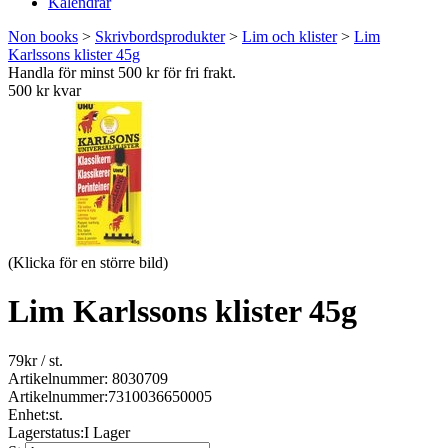
Kalendrar
Non books
>
Skrivbordsprodukter
>
Lim och klister
>
Lim
Karlssons klister 45g
Handla för minst 500 kr för fri frakt.
500 kr kvar
(Klicka för en större bild)
Lim Karlssons klister 45g
79
kr
/ st.
Artikelnummer: 8030709
Artikelnummer:
7310036650005
Enhet:
st.
Lagerstatus:
I Lager